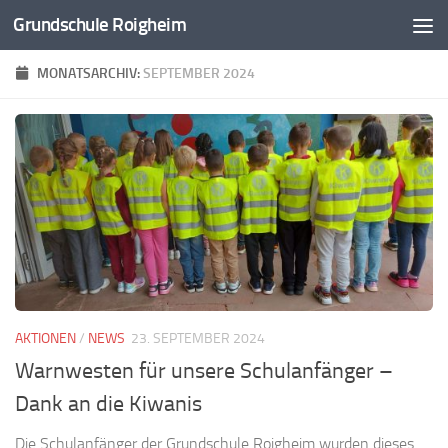
Grundschule Roigheim
Zum Inhalt springen
MONATSARCHIV:
SEPTEMBER 2024
AKTIONEN
/
NEWS
23. SEPTEMBER 2024
Warnwesten für unsere Schulanfänger –
Dank an die Kiwanis
Die Schulanfänger der Grundschule Roigheim wurden dieses