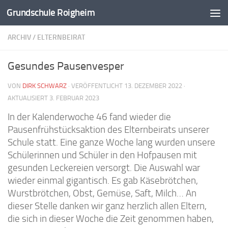
Grundschule Roigheim
Zum Inhalt springen
ARCHIV
/
ELTERNBEIRAT
Gesundes Pausenvesper
VON
DIRK SCHWARZ
· VERÖFFENTLICHT
13. DEZEMBER 2022
·
AKTUALISIERT
3. FEBRUAR 2023
In der Kalenderwoche 46 fand wieder die
Pausenfrühstücksaktion des Elternbeirats unserer
Schule statt. Eine ganze Woche lang wurden unsere
Schülerinnen und Schüler in den Hofpausen mit
gesunden Leckereien versorgt. Die Auswahl war
wieder einmal gigantisch. Es gab Käsebrötchen,
Wurstbrötchen, Obst, Gemüse, Saft, Milch… An
dieser Stelle danken wir ganz herzlich allen Eltern,
die sich in dieser Woche die Zeit genommen haben,