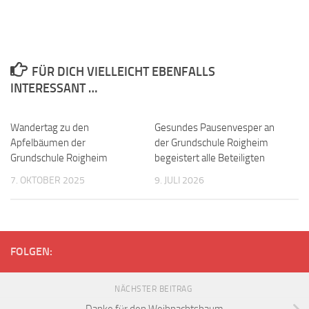
FÜR DICH VIELLEICHT EBENFALLS
INTERESSANT …
Wandertag zu den
Gesundes Pausenvesper an
Apfelbäumen der
der Grundschule Roigheim
Grundschule Roigheim
begeistert alle Beteiligten
7. OKTOBER 2025
9. JULI 2026
FOLGEN:
NÄCHSTER BEITRAG