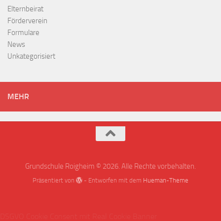
Elternbeirat
Förderverein
Formulare
News
Unkategorisiert
MEHR
Grundschule Roigheim © 2026. Alle Rechte vorbehalten.
Präsentiert von
- Entworfen mit dem
Hueman-Theme
DSGVO Cookie Consent mit Real Cookie Banner