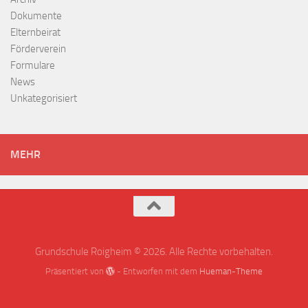
Dokumente
Elternbeirat
Förderverein
Formulare
News
Unkategorisiert
MEHR
Grundschule Roigheim © 2026. Alle Rechte vorbehalten.
Präsentiert von
- Entworfen mit dem
Hueman-Theme