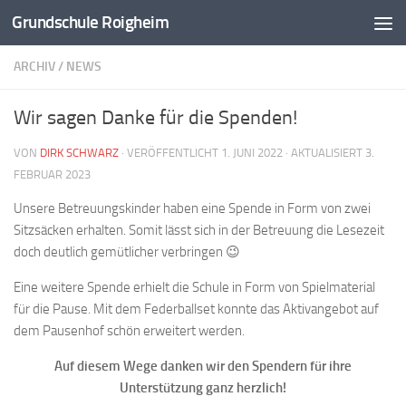
Grundschule Roigheim
Zum Inhalt springen
ARCHIV
/
NEWS
Wir sagen Danke für die Spenden!
VON
DIRK SCHWARZ
· VERÖFFENTLICHT
1. JUNI 2022
· AKTUALISIERT
3.
FEBRUAR 2023
Unsere Betreuungskinder haben eine Spende in Form von zwei
Sitzsäcken erhalten. Somit lässt sich in der Betreuung die Lesezeit
doch deutlich gemütlicher verbringen 😉
Eine weitere Spende erhielt die Schule in Form von Spielmaterial
für die Pause. Mit dem Federballset konnte das Aktivangebot auf
dem Pausenhof schön erweitert werden.
Auf diesem Wege danken wir den Spendern für ihre
Unterstützung ganz herzlich!